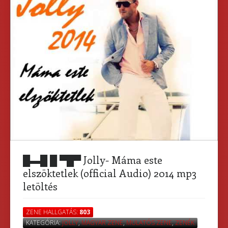
█▬█ █ ▀█▀ Jolly- Máma este
elszöktetlek (official Audio) 2014 mp3
letöltés
ZENE HALLGATÁS:
803
KATEGÓRIA:
JOLLY
,
MAGYAR ZENE
,
MULATÓS ZENE
,
ZENÉK