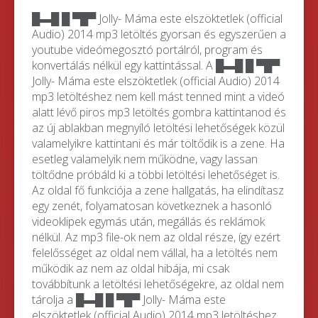
█▬█ █ ▀█▀ Jolly- Máma este elszöktetlek (official
Audio) 2014 mp3 letöltés gyorsan és egyszerűen a
youtube videómegosztó portálról, program és
konvertálás nélkül egy kattintással. A █▬█ █ ▀█▀
Jolly- Máma este elszöktetlek (official Audio) 2014
mp3 letöltéshez nem kell mást tenned mint a videó
alatt lévő piros mp3 letöltés gombra kattintanod és
az új ablakban megnyíló letöltési lehetőségek közül
valamelyikre kattintani és már töltődik is a zene. Ha
esetleg valamelyik nem működne, vagy lassan
töltődne próbáld ki a többi letöltési lehetőséget is.
Az oldal fő funkciója a zene hallgatás, ha elindítasz
egy zenét, folyamatosan következnek a hasonló
videoklipek egymás után, megállás és reklámok
nélkül. Az mp3 file-ok nem az oldal része, így ezért
felelősséget az oldal nem vállal, ha a letöltés nem
működik az nem az oldal hibája, mi csak
továbbítunk a letöltési lehetőségekre, az oldal nem
tárolja a █▬█ █ ▀█▀ Jolly- Máma este
elszöktetlek (official Audio) 2014 mp3 letöltéshez