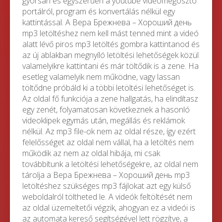
gyorsan és egyszerűen a youtube videómegosztó
portálról, program és konvertálás nélkül egy
kattintással. A Вера Брежнева – Хороший день
mp3 letöltéshez nem kell mást tenned mint a videó
alatt lévő piros mp3 letöltés gombra kattintanod és
az új ablakban megnyíló letöltési lehetőségek közül
valamelyikre kattintani és már töltődik is a zene. Ha
esetleg valamelyik nem működne, vagy lassan
töltődne próbáld ki a többi letöltési lehetőséget is.
Az oldal fő funkciója a zene hallgatás, ha elindítasz
egy zenét, folyamatosan következnek a hasonló
videoklipek egymás után, megállás és reklámok
nélkül. Az mp3 file-ok nem az oldal része, így ezért
felelősséget az oldal nem vállal, ha a letöltés nem
működik az nem az oldal hibája, mi csak
továbbítunk a letöltési lehetőségekre, az oldal nem
tárolja a Вера Брежнева – Хороший день mp3
letöltéshez szükséges mp3 fájlokat azt egy külső
weboldalról töltheted le. A videók feltöltését nem
az oldal üzemeltetői végzik, ahogyan ez a videói is
az automata kereső segítségével lett rögzítve, a