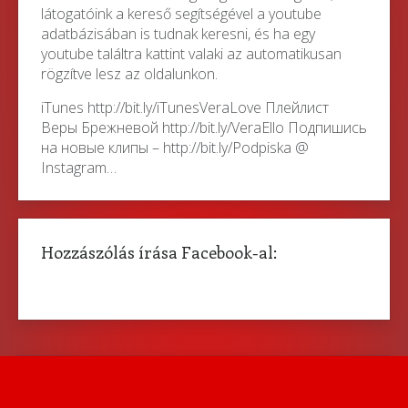
látogatóink a kereső segítségével a youtube
adatbázisában is tudnak keresni, és ha egy
youtube találtra kattint valaki az automatikusan
rögzítve lesz az oldalunkon.
iTunes http://bit.ly/iTunesVeraLove Плейлист
Веры Брежневой http://bit.ly/VeraEllo Подпишись
на новые клипы – http://bit.ly/Podpiska @
Instagram…
Hozzászólás írása Facebook-al: